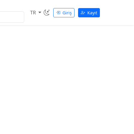
TR
Giriş
Kayıt