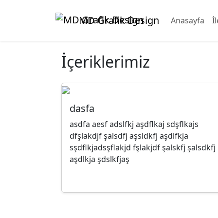
MD Grafik Design
Anasayfa
İ
İçeriklerimiz
dasfa
asdfa aesf adslfkj aşdflkaj sdşflkajs
dfşlakdjf şalsdfj aşsldkfj aşdlfkja
sşdflkjadsşflakjd fşlakjdf şalskfj şalsdkfj
aşdlkja şdslkfjaş