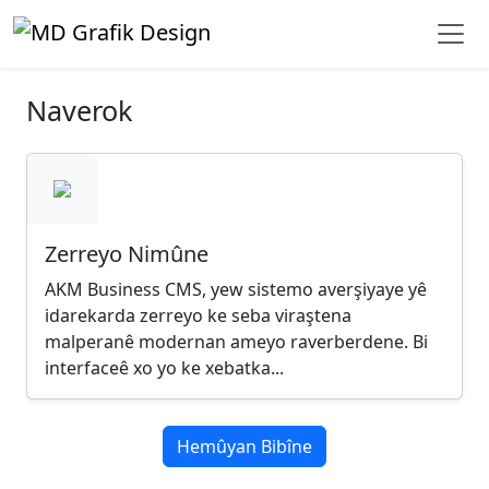
Naverok
Zerreyo Nimûne
AKM Business CMS, yew sistemo averşiyaye yê
idarekarda zerreyo ke seba viraştena
malperanê modernan ameyo raverberdene. Bi
interfaceê xo yo ke xebatka...
Hemûyan Bibîne