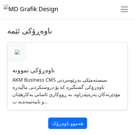
ناوەڕۆکی ئێمە
ناوەڕۆکی نموونە
AKM Business CMS سیستەمێکی بەڕێوەبردنی
ناوەڕۆکی گشتگیرە کە بۆ دروستکردنی ماڵپەڕە
مۆدێرنەکان پەرەپێدراوە. بە ڕووکاری ئاسانی بەکارهێنان
و تایبەتمەندیە ب...
هەموو ناوەڕۆک