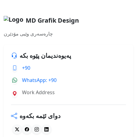
MD Grafik Design
چارەسەری وێبی مۆدێرن
پەیوەندیمان پێوە بکە
+90
WhatsApp: +90
Work Address
دوای ئێمە بکەوە